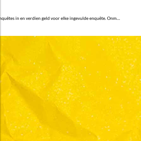
 enquêtes in en verdien geld voor elke ingevulde enquête. Onm…