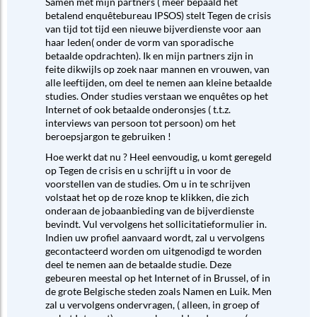
Samen met mijn partners ( meer bepaald het
betalend enquêtebureau IPSOS) stelt Tegen de crisis
van tijd tot tijd een nieuwe bijverdienste voor aan
haar leden( onder de vorm van sporadische
betaalde opdrachten). Ik en mijn partners zijn in
feite dikwijls op zoek naar mannen en vrouwen, van
alle leeftijden, om deel te nemen aan kleine betaalde
studies. Onder studies verstaan we enquêtes op het
Internet of ook betaalde onderonsjes ( t.t.z.
interviews van persoon tot persoon) om het
beroepsjargon te gebruiken !
Hoe werkt dat nu ? Heel eenvoudig, u komt geregeld
op Tegen de crisis en u schrijft u in voor de
voorstellen van de studies. Om u in te schrijven
volstaat het op de roze knop te klikken, die zich
onderaan de jobaanbieding van de bijverdienste
bevindt. Vul vervolgens het sollicitatieformulier in.
Indien uw profiel aanvaard wordt, zal u vervolgens
gecontacteerd worden om uitgenodigd te worden
deel te nemen aan de betaalde studie. Deze
gebeuren meestal op het Internet of in Brussel, of in
de grote Belgische steden zoals Namen en Luik. Men
zal u vervolgens ondervragen, ( alleen, in groep of