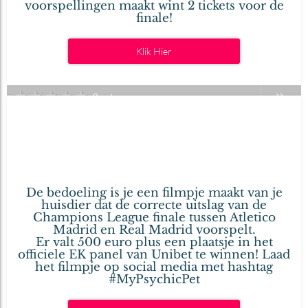
voorspellingen maakt wint 2 tickets voor de
finale!
Klik Hier
★
★
★
★
★
0 votes
Is jouw huisdier de
27
nieuwe Psychic Pet voor het EK
mei
2016
voetbal?
Geschreven door .
De bedoeling is je een filmpje maakt van je
huisdier dat de correcte uitslag van de
Champions League finale tussen Atletico
Madrid en Real Madrid voorspelt.
Er valt 500 euro plus een plaatsje in het
officiele EK panel van Unibet te winnen! Laad
het filmpje op social media met hashtag
#MyPsychicPet