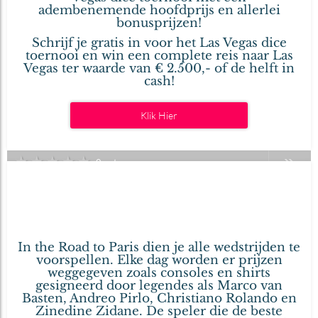
adembenemende hoofdprijs en allerlei
bonusprijzen!
Schrijf je gratis in voor het Las Vegas dice
toernooi en win een complete reis naar Las
Vegas ter waarde van € 2.500,- of de helft in
cash!
Klik Hier
★
★
★
★
★
0 votes
Win EK Finale Tickets
04
en Gadgets
jul
2016
Geschreven door .
In the Road to Paris dien je alle wedstrijden te
voorspellen. Elke dag worden er prijzen
weggegeven zoals consoles en shirts
gesigneerd door legendes als Marco van
Basten, Andreo Pirlo, Christiano Rolando en
Zinedine Zidane. De speler die de beste