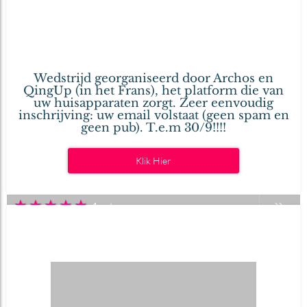
Tabletten en
08
geconnecteerde Archos mutsen
sep
2015
Geschreven door .
Wedstrijd georganiseerd door Archos en
QingUp (in het Frans), het platform die van
uw huisapparaten zorgt. Zeer eenvoudig
inschrijving: uw email volstaat (geen spam en
geen pub). T.e.m 30/9!!!!
Klik Hier
★
★
★
★
★
1 vote
Tegen de crisis
11
mei
Geschreven door Guillaume De Ryckel.
2015