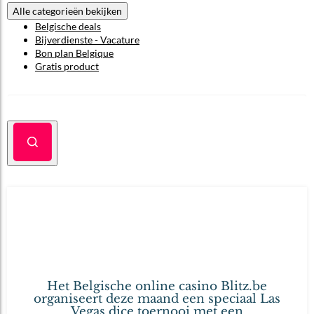
Alle categorieën bekijken
Belgische deals
Bijverdienste - Vacature
Bon plan Belgique
Gratis product
Gratis Las Vegas Toernooi – Win
07
reis t.w.v. € 2.500,- of 30 andere
jul
2016
prijzen!
Geschreven door .
Het Belgische online casino Blitz.be
organiseert deze maand een speciaal Las
Vegas dice toernooi met een