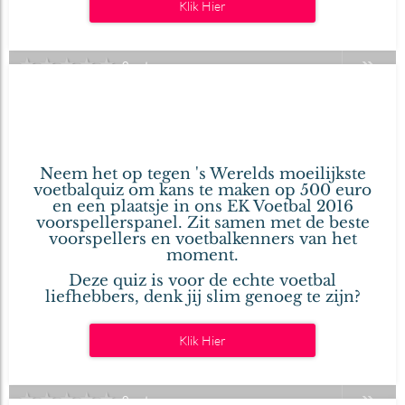
Klik Hier
★
★
★
★
★
0 votes
Win 500 euro met deze
27
EK Voetbal Quiz!
mei
2016
Geschreven door .
Neem het op tegen 's Werelds moeilijkste
voetbalquiz om kans te maken op 500 euro
en een plaatsje in ons EK Voetbal 2016
voorspellerspanel. Zit samen met de beste
voorspellers en voetbalkenners van het
moment.
Deze quiz is voor de echte voetbal
liefhebbers, denk jij slim genoeg te zijn?
Klik Hier
★
★
★
★
★
0 votes