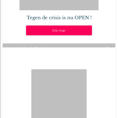
Tegen de crisis is nu OPEN !
Klik Hier
★
★
★
★
★
0 votes
Share & Win
11
mei
Geschreven door Guillaume De Ryckel.
2015