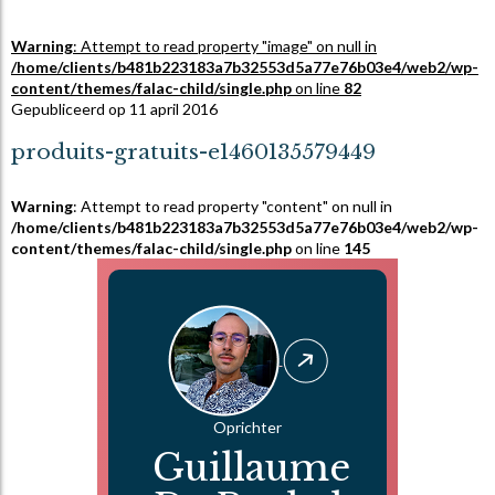
Warning
: Attempt to read property "image" on null in
/home/clients/b481b223183a7b32553d5a77e76b03e4/web2/wp-
content/themes/falac-child/single.php
on line
82
Gepubliceerd op 11 april 2016
produits-gratuits-e1460135579449
Warning
: Attempt to read property "content" on null in
/home/clients/b481b223183a7b32553d5a77e76b03e4/web2/wp-
content/themes/falac-child/single.php
on line
145
Oprichter
Guillaume