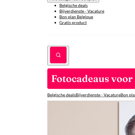
Belgische deals
Bijverdienste - Vacature
Bon plan Belgique
Gratis product
Fotocadeaus voor 
Belgische deals
Bijverdienste - Vacature
Bon pla