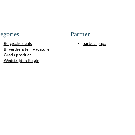
egories
Partner
Belgische deals
barbe a papa
Bijverdienste – Vacature
Gratis product
Wedstrijden België