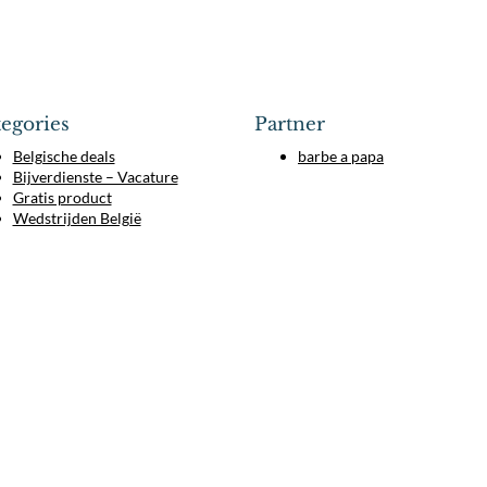
egories
Partner
Belgische deals
barbe a papa
Bijverdienste – Vacature
Gratis product
Wedstrijden België