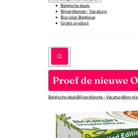
Belgische deals
Bijverdienste - Vacature
Bon plan Belgique
Gratis product
Proef de nieuwe O
Belgische deals
Bijverdienste - Vacature
Bon pla