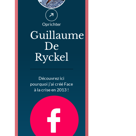
Oprichter
Guillaume
De
Ryckel
Découvrez ici
pourquoi j’ai créé Face
à la crise en 2013 !