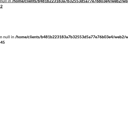
null in
/home/clients/b481b223183a7b32553d5a77e76b03e4/web2/wp
82
n null in
/home/clients/b481b223183a7b32553d5a77e76b03e4/web2/
145