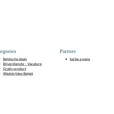
egories
Partner
Belgische deals
barbe a papa
Bijverdienste – Vacature
Gratis product
Wedstrijden België