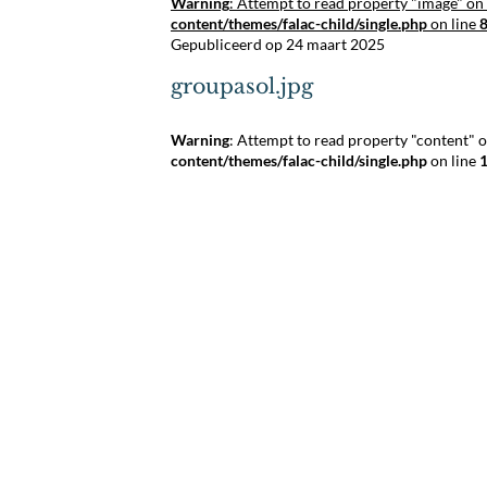
Warning
: Attempt to read property "image" on 
content/themes/falac-child/single.php
on line
Gepubliceerd op 24 maart 2025
groupasol.jpg
Warning
: Attempt to read property "content" o
content/themes/falac-child/single.php
on line