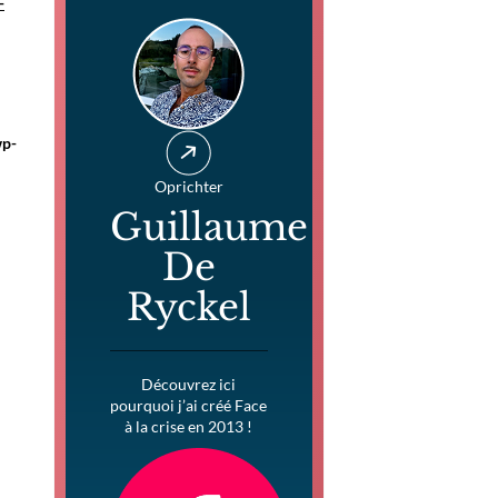
-
wp-
Oprichter
Guillaume
De
Ryckel
Découvrez ici
pourquoi j’ai créé Face
à la crise en 2013 !