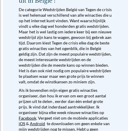
uit in België !
De categorie Wedstrijden België van Tegen de crisis
is wel helemaal verschillend van alle winacties die u
op het internet kunt vinden. Want waarschijnlijk
vindt u elke dag wel honderden gratis wedstrijden.
Maar het is wel lastig om iedere keer bij een nieuwe
wedstrijd zijn kans te wagen, gewoon bij gebrek aan
tijd. Daarom kiest Tegen de crisis elke dag de beste
gratis winacties van het ogenblik, die in België
geldig zijn. Dat zijn de meest populaire wedstrijden,
de meest interessante wedstrijden en de
wedstrijden die de meeste kans op winnen bieden.
Het is dan ook niet nodig om populaire wedstrijden
te plaatsen waar maar een grote prijs te winnen
valt, omdat de winstkansen zo miniem zijn.
Als ik bovendien mijn eigen gratis winacties
organiseer, dan hou ik ervan om een groot aantal
prijzen uit te delen , eerder dan één enkel grote
prijs. Ik vind dat inderdaad aantrekkelijker. Ik
organiseer bijna elke week nieuwe winacties op
Facebook
. Vergeet niet om de mobiele applicaties
iOS
&
Android
te downloaden om geen enkele van
mijn wedstrijden nog te missen. Hebt u geen