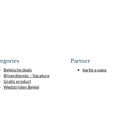
egories
Partner
Belgische deals
barbe a papa
Bijverdienste – Vacature
Gratis product
Wedstrijden België