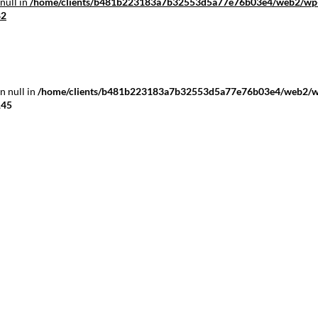
null in
/home/clients/b481b223183a7b32553d5a77e76b03e4/web2/wp
82
n null in
/home/clients/b481b223183a7b32553d5a77e76b03e4/web2/
145