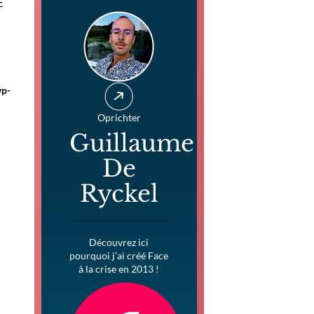
-
wp-
Oprichter
Guillaume
De
Ryckel
Découvrez ici
pourquoi j’ai créé Face
à la crise en 2013 !