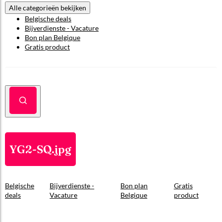
Alle categorieën bekijken
Belgische deals
Bijverdienste - Vacature
Bon plan Belgique
Gratis product
YG2-SQ.jpg
Belgische
Bijverdienste -
Bon plan
Gratis
deals
Vacature
Belgique
product