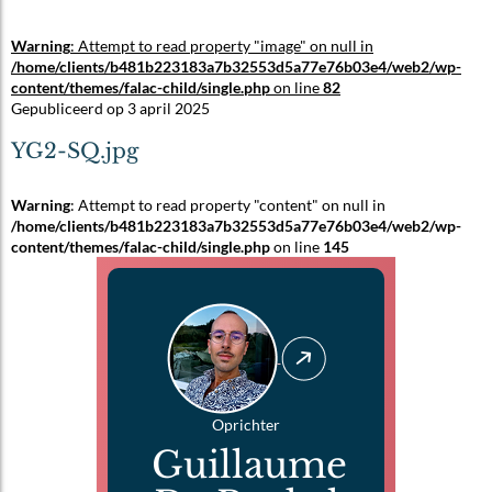
Warning
: Attempt to read property "image" on null in
/home/clients/b481b223183a7b32553d5a77e76b03e4/web2/wp-
content/themes/falac-child/single.php
on line
82
Gepubliceerd op 3 april 2025
YG2-SQ.jpg
Warning
: Attempt to read property "content" on null in
/home/clients/b481b223183a7b32553d5a77e76b03e4/web2/wp-
content/themes/falac-child/single.php
on line
145
Oprichter
Guillaume