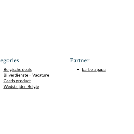
egories
Partner
Belgische deals
barbe a papa
Bijverdienste – Vacature
Gratis product
Wedstrijden België