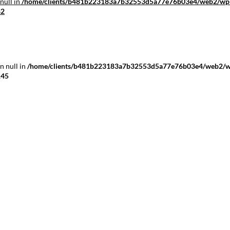
null in
/home/clients/b481b223183a7b32553d5a77e76b03e4/web2/wp
82
n null in
/home/clients/b481b223183a7b32553d5a77e76b03e4/web2/
145