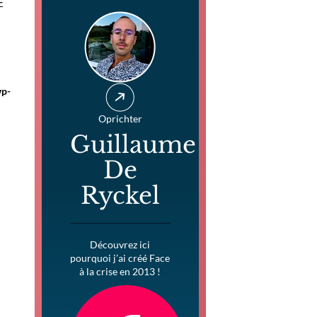
-
wp-
Oprichter
Guillaume
De
Ryckel
Découvrez ici
pourquoi j’ai créé Face
à la crise en 2013 !