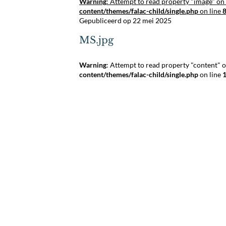
Warning
: Attempt to read property "image" on 
content/themes/falac-child/single.php
on line
Gepubliceerd op 22 mei 2025
MS.jpg
Warning
: Attempt to read property "content" o
content/themes/falac-child/single.php
on line