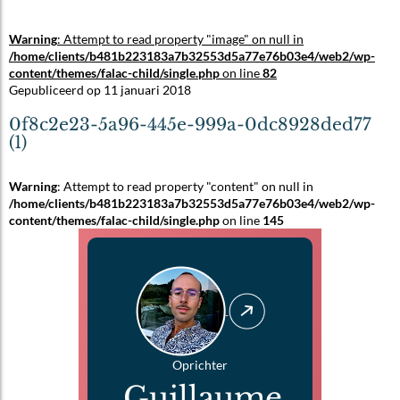
Warning
: Attempt to read property "image" on null in
/home/clients/b481b223183a7b32553d5a77e76b03e4/web2/wp-
content/themes/falac-child/single.php
on line
82
Gepubliceerd op 11 januari 2018
0f8c2e23-5a96-445e-999a-0dc8928ded77
(1)
Warning
: Attempt to read property "content" on null in
/home/clients/b481b223183a7b32553d5a77e76b03e4/web2/wp-
content/themes/falac-child/single.php
on line
145
Oprichter
Guillaume