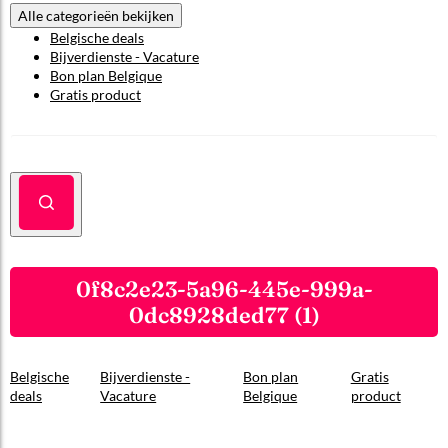
Alle categorieën bekijken
Belgische deals
Bijverdienste - Vacature
Bon plan Belgique
Gratis product
0f8c2e23-5a96-445e-999a-
0dc8928ded77 (1)
Belgische
Bijverdienste -
Bon plan
Gratis
deals
Vacature
Belgique
product