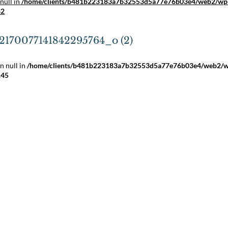
null in
/home/clients/b481b223183a7b32553d5a77e76b03e4/web2/wp
82
2170077141842295764_o (2)
n null in
/home/clients/b481b223183a7b32553d5a77e76b03e4/web2/
145