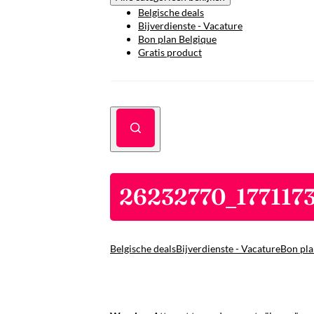
Belgische deals
Bijverdienste - Vacature
Bon plan Belgique
Gratis product
26232770_177117
Belgische deals
Bijverdienste - Vacature
Bon pla