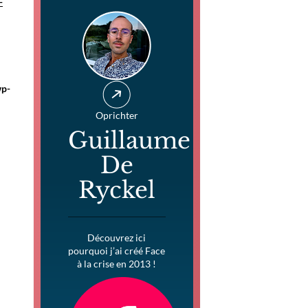
-
wp-
Oprichter
Guillaume
De
Ryckel
Découvrez ici
pourquoi j’ai créé Face
à la crise en 2013 !