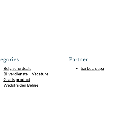
egories
Partner
Belgische deals
barbe a papa
Bijverdienste – Vacature
Gratis product
Wedstrijden België