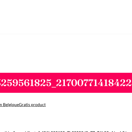
3259561825_21700771418422
n Belgique
Gratis product