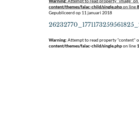
Warning
: Attempt to read property "image" on 
content/themes/falac-child/single.php
on line
Gepubliceerd op 11 januari 2018
26232770_1771173259561825_
Warning
: Attempt to read property "content" o
content/themes/falac-child/single.php
on line