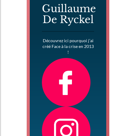
Guillaume
De Ryckel
Découvrez ici pourquoi j’ai
créé Face à la crise en 2013
!