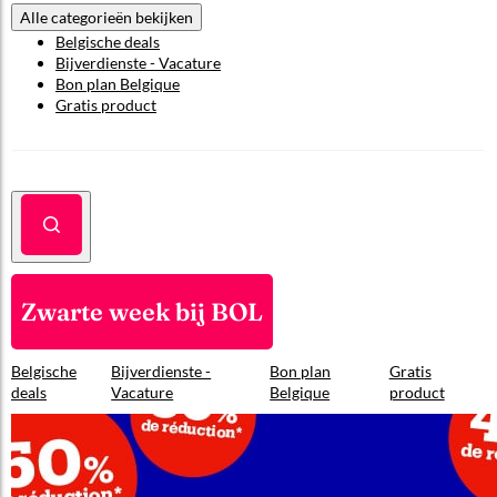
Alle categorieën bekijken
Belgische deals
Bijverdienste - Vacature
Bon plan Belgique
Gratis product
Zwarte week bij BOL
Belgische
Bijverdienste -
Bon plan
Gratis
deals
Vacature
Belgique
product