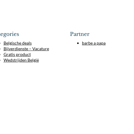
egories
Partner
Belgische deals
barbe a papa
Bijverdienste – Vacature
Gratis product
Wedstrijden België