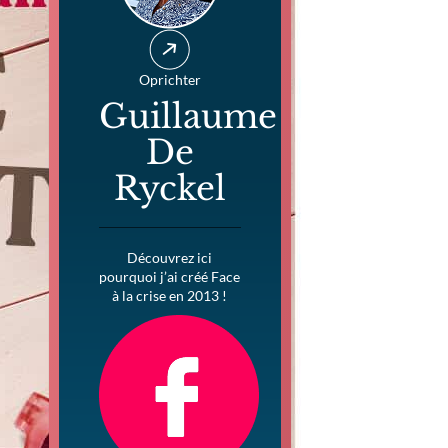
Oprichter
Guillaume
De
Ryckel
Découvrez ici
pourquoi j’ai créé Face
à la crise en 2013 !