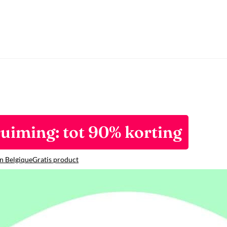
uiming: tot 90% korting
n Belgique
Gratis product