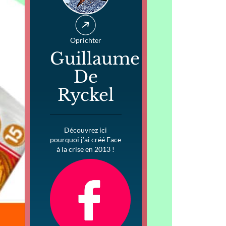
Oprichter
Guillaume
De
Ryckel
Découvrez ici
pourquoi j’ai créé Face
à la crise en 2013 !