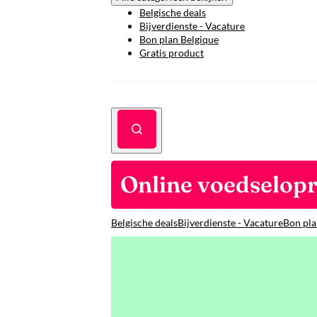
Belgische deals
Bijverdienste - Vacature
Bon plan Belgique
Gratis product
Online voedselopr
Belgische deals
Bijverdienste - Vacature
Bon pla