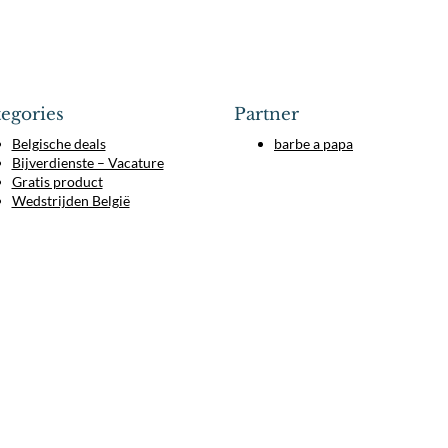
egories
Partner
Belgische deals
barbe a papa
Bijverdienste – Vacature
Gratis product
Wedstrijden België