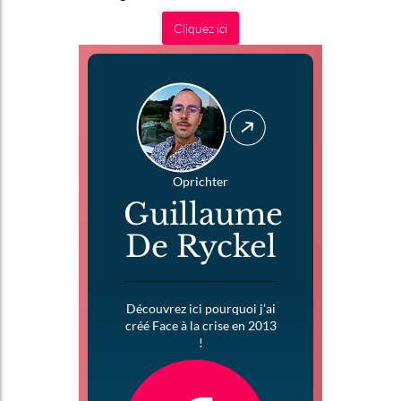
Cliquez ici
Oprichter
Guillaume
De Ryckel
Découvrez ici pourquoi j’ai
créé Face à la crise en 2013
!