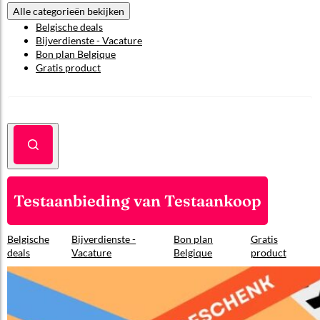
Alle categorieën bekijken
Belgische deals
Bijverdienste - Vacature
Bon plan Belgique
Gratis product
Testaanbieding van Testaankoop
Belgische
Bijverdienste -
Bon plan
Gratis
deals
Vacature
Belgique
product