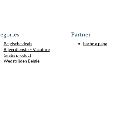
egories
Partner
Belgische deals
barbe a papa
Bijverdienste – Vacature
Gratis product
Wedstrijden België