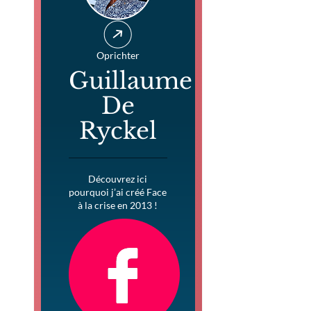
Oprichter
Guillaume
De
Ryckel
Découvrez ici
pourquoi j’ai créé Face
à la crise en 2013 !