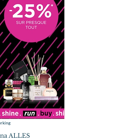
rking
ijna ALLES