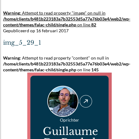
Warning
: Attempt to read property "image" on null in
/home/clients/b481b223183a7b32553d5a77e76b03e4/web2/wp-
content/themes/falac-child/single.php
on line
82
Gepubliceerd op 16 februari 2017
img_5_29_1
Warning
: Attempt to read property "content" on null in
/home/clients/b481b223183a7b32553d5a77e76b03e4/web2/wp-
content/themes/falac-child/single.php
on line
145
Oprichter
Guillaume