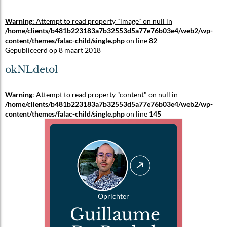
Warning
: Attempt to read property "image" on null in
/home/clients/b481b223183a7b32553d5a77e76b03e4/web2/wp-
content/themes/falac-child/single.php
on line
82
Gepubliceerd op 8 maart 2018
okNLdetol
Warning
: Attempt to read property "content" on null in
/home/clients/b481b223183a7b32553d5a77e76b03e4/web2/wp-
content/themes/falac-child/single.php
on line
145
Oprichter
Guillaume