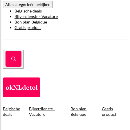
Alle categorieën bekijken
Belgische deals
Bijverdienste - Vacature
Bon plan Belgique
Gratis product
okNLdetol
Belgische
Bijverdienste -
Bon plan
Gratis
deals
Vacature
Belgique
product